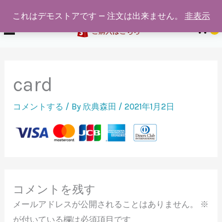
給食着通販専門店ホワイトスワン
内
これはデモストアです — 注文は出来ません。
非表示
容
0
ご購入はこちら
を
ス
キ
card
ッ
プ
コメントする
/ By
欣典森田
/
2021年1月2日
コメントを残す
メールアドレスが公開されることはありません。
※
が付いている欄は必須項目です