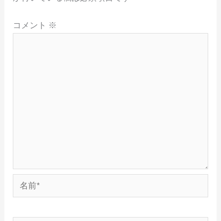
コメント
※
名
前
*