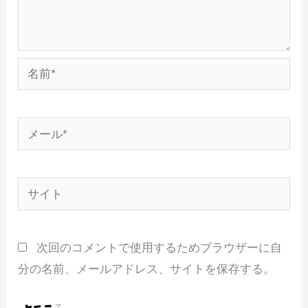
名
前
*
メ
ー
ル
サ
*
イ
ト
次回のコメントで使用するためブラウザーに自
分の名前、メールアドレス、サイトを保存する。