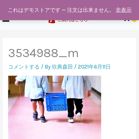
給食着通販専門店ホワイトスワン
内
これはデモストアです — 注文は出来ません。
非表示
容
0
ご購入はこちら
を
ス
キ
3534988_m
ッ
プ
コメントする
/ By
欣典森田
/
2021年6月11日