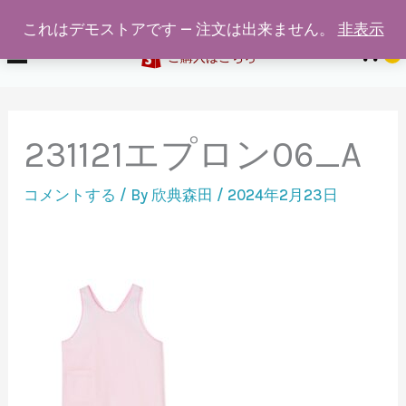
給食着通販専門店ホワイトスワン
内
これはデモストアです — 注文は出来ません。
非表示
容
0
ご購入はこちら
を
ス
キ
231121エプロン06_A
ッ
プ
コメントする
/ By
欣典森田
/
2024年2月23日