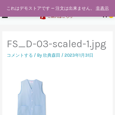
給食着通販専門店ホワイトスワン
内
これはデモストアです — 注文は出来ません。
非表示
容
0
ご購入はこちら
を
ス
キ
FS_D-03-scaled-1.jpg
ッ
プ
コメントする
/ By
欣典森田
/
2023年1月31日