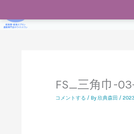
内
容
給食着通販専門店ホワイトスワン
Home
給食着
を
ス
キ
ッ
プ
FS_三角巾-03-sc
コメントする
/ By
欣典森田
/
202