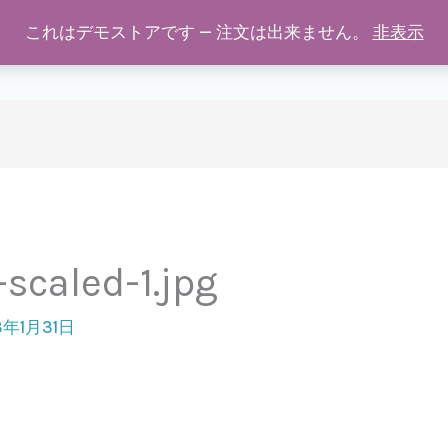
これはデモストアです — 注文は出来ません。
非表示
学校用マイエプロン
商品の特徴
SHOP
ご購入につい
aled-1.jpg
3年1月31日