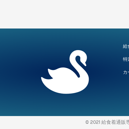
給
特
カ
© 2021 給食着通販専