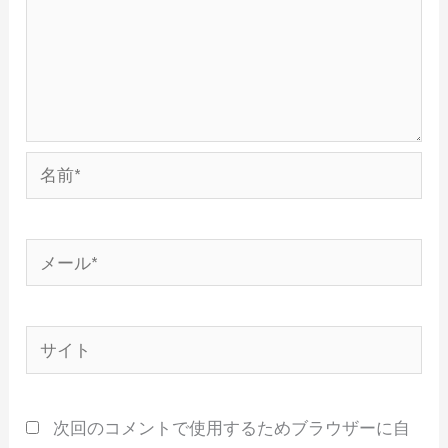
名
前
*
メ
ー
ル
サ
*
イ
ト
次回のコメントで使用するためブラウザーに自