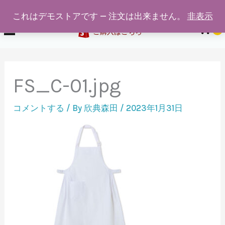
給食着通販専門店ホワイトスワン
内
これはデモストアです — 注文は出来ません。
非表示
容
0
ご購入はこちら
を
ス
キ
FS_C-01.jpg
ッ
プ
コメントする
/ By
欣典森田
/
2023年1月31日