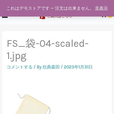
給食着通販専門店ホワイトスワン
内
これはデモストアです — 注文は出来ません。
非表示
容
0
ご購入はこちら
を
ス
キ
FS_袋-04-scaled-
ッ
プ
1.jpg
コメントする
/ By
欣典森田
/
2023年1月31日