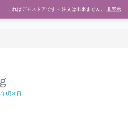
これはデモストアです — 注文は出来ません。
非表示
学校用マイエプロン
商品の特徴
SHOP
ご購入につい
pg
3年1月31日