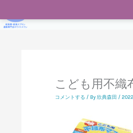
内
容
給食着通販専門店ホワイトスワン
Home
給食着
を
ス
キ
ッ
プ
こども用不織
コメントする
/ By
欣典森田
/
202