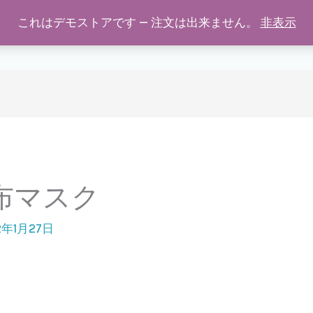
これはデモストアです — 注文は出来ません。
非表示
学校用マイエプロン
商品の特徴
SHOP
ご購入につい
布マスク
2年1月27日