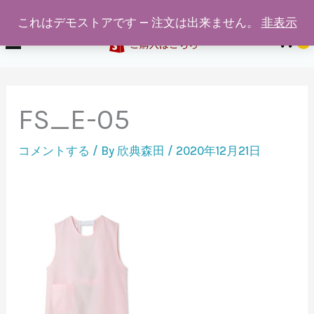
給食着通販専門店ホワイトスワン
内
これはデモストアです — 注文は出来ません。
非表示
容
0
ご購入はこちら
を
ス
キ
FS_E-05
ッ
プ
コメントする
/ By
欣典森田
/
2020年12月21日